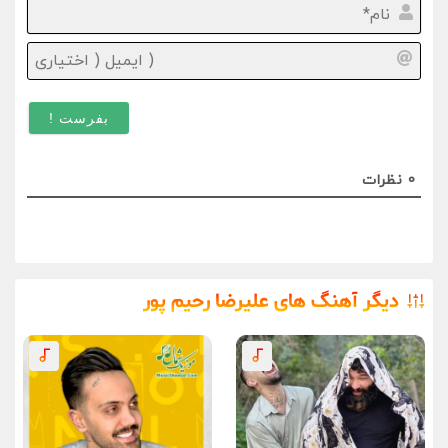
نام*
ایمیل
(
اختیا
)
0
نظرات
دیگر آهنگ های علیرضا رحیم پور