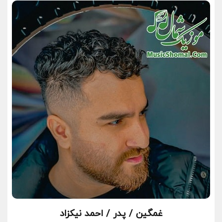
غمگین / پدر / احمد نیکزاد