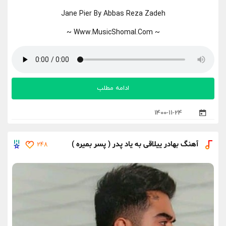
Jane Pier By Abbas Reza Zadeh
~ Www.MusicShomal.Com ~
ادامه مطلب
1400-11-24
آهنگ بهادر ییلاقی به یاد پدر ( پسر بمیره )
248