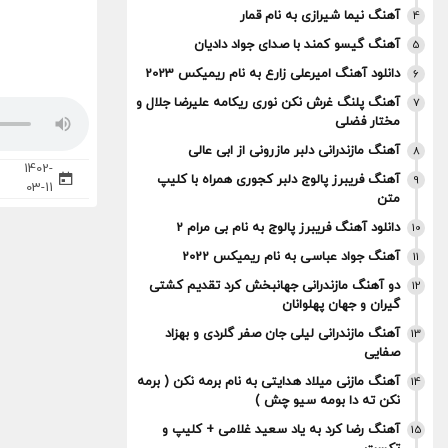
آهنگ نیما شیرازی به نام قمار
4
آهنگ گیسو کمند با صدای جواد دادیان
5
دانلود آهنگ امیرعلی زارع به نام ریمیکس 2023
6
آهنگ پلنگ غرش نکن نوری ریکامه علیرضا جلال و
7
مختار فضلی
آهنگ مازندرانی دلبر مازرونی از ابی عالی
8
1402-
آهنگ فریبرز پالوج دلبر کجوری همراه با کلیپ
9
03-11
متن
دانلود آهنگ فریبرز پالوج به نام بی مرام 2
10
آهنگ جواد عباسی به نام ریمیکس 2022
11
دو آهنگ مازندرانی جهانبخش کرد تقدیم کشتی
12
گیران و جهان پهلوانان
آهنگ مازندرانی لیلی جان صفر گلردی و بهزاد
13
صفایی
آهنگ مازنی میلاد هدایتی به نام برمه نکن ( برمه
14
نکن ته دا بومه سیو چش )
آهنگ رضا کرد به یاد سعید غلامی + کلیپ و
15