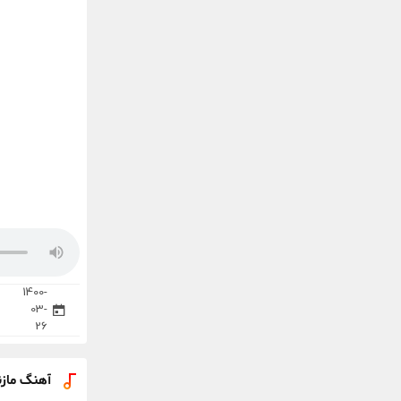
1400-
03-
26
آهنگ مازن