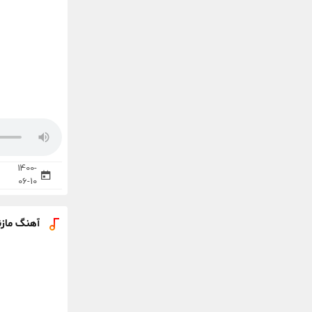
1400-
06-10
آهنگ مازن