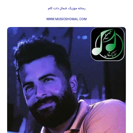
رسانه موزیک شمال دات کام
WWW.MUSICSHOMAL.COM