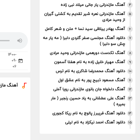
آهنگ مازندرانی یار جانی میلاد نبی زاده
4
آهنگ مازندرانی نعره شیر تقدیم به کشتی گیران
5
از وحید مرادی
آهنگ بهادر ییلاقی سید نسا + متن و شعر کامل
6
دانلود آهنگ مجلسی صفر گلردی دلبرا ( مه یار مه
7
چش سو دلبرا )
آهنگ تکدست دورهمی مازندرانی وحید مرادی
8
1400-
09-
آهنگ مهیار خلیل زاده به نام هفتا آسمون
9
06
دانلود آهنگ محمدرضا شاکری به نام ترس
10
آهنگ مسعود ذبیح پور به نام عشق اول
11
آهنگ مازن
آهنگ دلخواه جان بانوی مازندرانی رویا آملی
12
آهنگ علی عطشانی به یاد حسین رنجبر ( مار
13
بمیره )
دانلود آهنگ فریبرز پالوج به نام ریکا کجوری
14
دانلود آهنگ احمد نیکزاد به نام لیلی
15