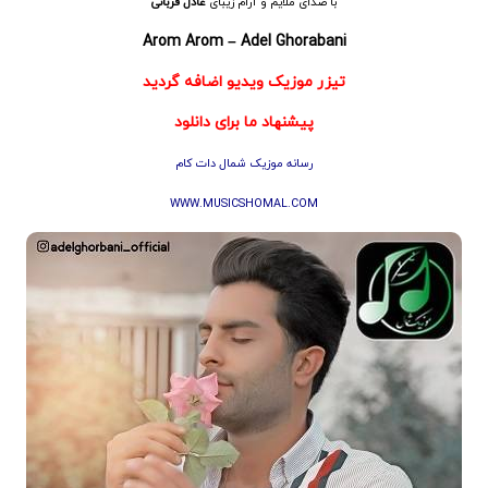
با صدای ملایم و آرام زیبای
عادل قربانی
Arom Arom – Adel Ghorabani
تیزر موزیک ویدیو اضافه گردید
پیشنهاد ما برای دانلود
رسانه موزیک شمال دات کام
WWW.MUSICSHOMAL.COM