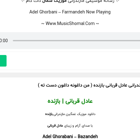
✨ رسانه موسیقی مازندرانی
موزیک شمال
دات کام ✨
Adel Ghorbani – Farmandeh Now Playing
~ Www.MusicShomal.Com ~
درانی عادل قربانی بازنده ( من داغونه داغون دست ته )
عادل قربانی | بازنده
دانلود موزیک غمگین مازندرانی
بازنده
با صدای آرام و زیبای
عادل قربانی
Adel Ghorabani
– Bazandeh