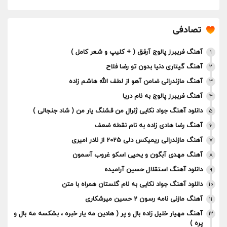
تصادفی
آهنگ فریبرز پالوج آرفق ( + کلیپ و شعر کامل )
1
آهنگ گیتاری دنیا بدون تو رضا فلاح
2
آهنگ مازندرانی ضامن آهو از لطف الله هاشم زاده
3
آهنگ فریبرز پالوج به نام دریا
4
دانلود آهنگ جواد نکایی ژنرال من قشنگ یار من ( شاد جنجالی )
5
آهنگ رضا هادی زاده به نام نقطه ضعف
6
آهنگ مازندرانی ریمیکس دلی 2025 از نادر امیری
7
آهنگ مهدی آبگون و یحیی اسکو غروب آسمون
8
دانلود آهنگ استقلال حسین آرامیده
9
دانلود آهنگ جواد نکایی به نام گلستان همراه با متن
10
آهنگ مازنی نامه رسون 2 حسین میرشکاری
11
آهنگ مهیار خلیل زاده بال و پر ( هادین مه یار خبره ، بشکسه مه بال و
12
پره )