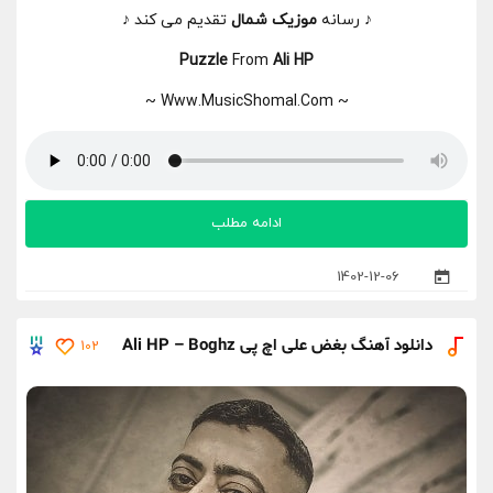
♪ رسانه
موزیک شمال
تقدیم می کند ♪
Puzzle
From
Ali HP
~ Www.MusicShomal.Com ~
ادامه مطلب
1402-12-06
دانلود آهنگ بغض علی اچ پی Ali HP – Boghz
102