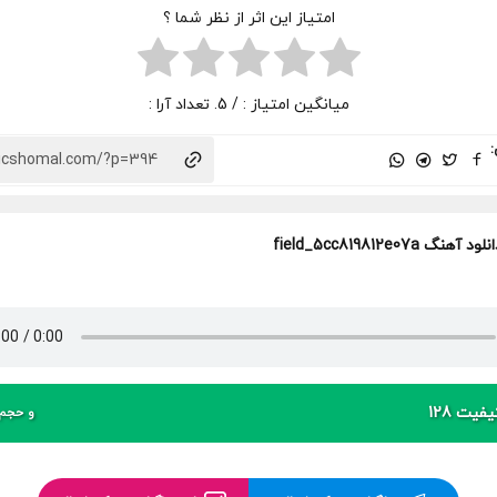
امتیاز این اثر از نظر شما ؟
میانگین امتیاز :
/ 5. تعداد آرا :
:
لود آهنگ field_5cc819812e07a
فیت 128
و حجم 