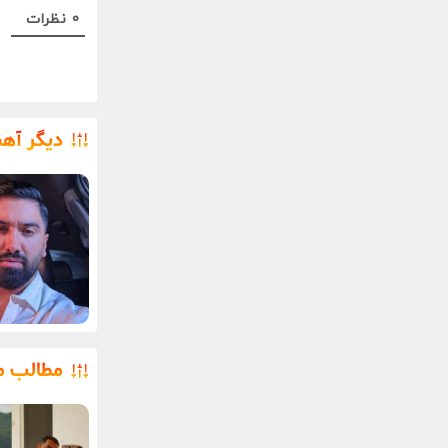
0
نظرات
دیگر آه
مطالب م