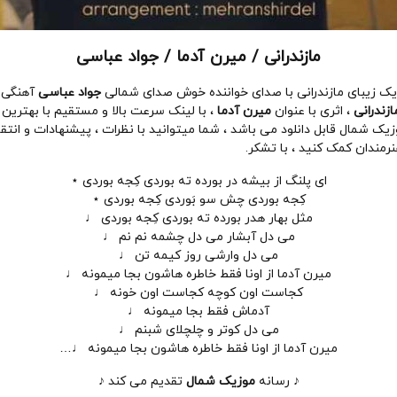
مازندرانی / میرن آدما / جواد عباسی
زیک زیبای مازندرانی با صدای خواننده خوش صدای شمالی
جواد عباسی
آهنگی 
ازندرانی
، اثری با عنوان
میرن آدما
، با لینک سرعت بالا و مستقیم با بهتری
یک شمال قابل دانلود می باشد ، شما میتوانید با نظرات ، پیشنهادات و انتق
رمندان کمک کنید ، با تشکر.
ای پلنگ از بیشه در بورده ته بوردی کِجه بوردی ⋆
کِجه بوردی چش سو بَوردی کِجه بوردی ⋆
مثل بهار هدر بورده ته بوردی کِجه بوردی ♩
می دل آبشار می دل چشمه نم نم ♩
می دل وارشی روز کیمه تن ♩
میرن آدما از اونا فقط خاطره هاشون بجا میمونه ♩
کجاست اون کوچه کجاست اون خونه ♩
آدماش فقط بجا میمونه ♩
می دل کوتر و چلچلای شبنم ♩
میرن آدما از اونا فقط خاطره هاشون بجا میمونه ♩…
♪ رسانه
موزیک شمال
تقدیم می کند ♪