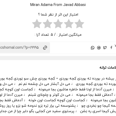
Miran Adama From Javad Abbasi
امتیاز این اثر از نظر شما ؟
میانگین امتیاز :
/ 5. تعداد آرا :
:
اعات ترانه
ز بیشه در بورده ته بوردی کِجه بوردی ⋆ کِجه بوردی چش سو بَوردی کِجه بور
بورده ته بوردی کِجه بوردی ♩ می دل آبشار می دل چشمه نم نم ♩ می دل و
 میرن آدما از اونا فقط خاطره هاشون بجا میمونه ♩ کجاست اون کوچه ک
 آدماش فقط بجا میمونه ♩ می دل کوتر و چلچلای شبنم ♩ میرن آدما از اون
شون بجا میمونه ♩ کجاست اون کوچه کجاست اون خونه ♩ آدماش فقط بجا
مه کیجا چو بَخردی چو ♩ بِشنوسمه تی برار تِره بَزو ندومه شو بَزو یا روز ر
ش کیجا اسری ره بَشن ♩ پرستوی سفید من کجایی بگو دلبر چرا از من جدا