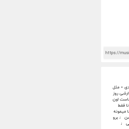
دی ⋆ مثل
ارشی روز
جاست اون
ا فقط
 میمونه
وشن ♩ برو
یی ♩