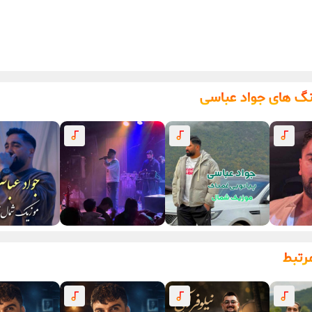
نگ های جواد عباسی
رتبط