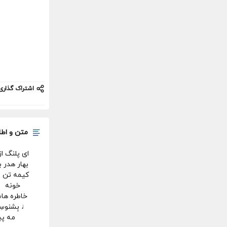
اشتراک گذاری
متن و اطل
ای پلنگ ا
بهار هدر 
کیمه تن ♩
خونه ♩
خاطره ها
♩ بِشنوسِ
مه پی