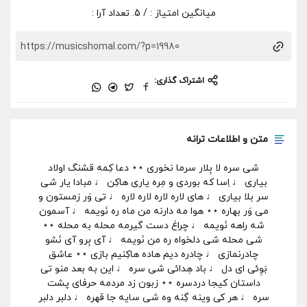
میانگین امتیاز :
/ 5. تعداد آرا :
اشتراک گذاری:
متن و اطلاعات ترانه
شی سره لا بِلار سرما نخوری ⋆⋆ دعا کِمه قشنگ اولاد
بیاری ♩ اِسا که بوردی و مِره یاری هاکِن ♩ مبادا یار شی
سر بلا بیاری ♩ های لاره لاره لاره لاره ♩ تی وَر زمستون و
می وَر بهاره ⋆⋆ هوا مه دارنه من ماه ره نَویمه ♩ آسمون
شه راهه نَویمه ♩ چراغ دست گیرمه محله به محله ⋆⋆
شی محله شی دلخواه ره من نَویمه ♩ آی بِرو آی نَشو
چادرنمازی ♩ چادره دیم هاده هاکِنیم بازی ⋆⋆ عاشق
بَوِئی ای دل ♩ باد هِدائی شی سره ♩ این به بعد منو تی
داستان کیجا دردسره ⋆⋆ زبون زد مردمه حرفای پشت
سره ♩ هر کی وینه گِنه وه شی سایه جا قهره ♩ دلبر دلبر