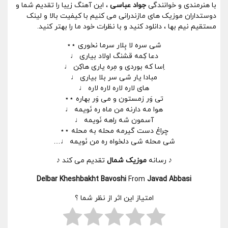
با هنرمندی و خوانندگی
جواد عباسی
، این آهنگ زیبا را تقدیم شما و
دوستداران موزیک های مازندرانی می کنیم با کیفیت بالا و لینک
مستقیم نیم بها ، دانلود کنید و با نظرات خود ما را بهتر کنید.
شی سره لا بِلار سرما نخوری ⋆⋆
دعا کِمه قشنگ اولاد بیاری ♩
اِسا که بوردی و مِره یاری هاکِن ♩
مبادا یار شی سر بلا بیاری ♩
های لاره لاره لاره لاره ♩
تی وَر زمستون و می وَر بهاره ⋆⋆
هوا مه دارنه من ماه ره نَویمه ♩
آسمون شه راهه نَویمه ♩
چراغ دست گیرمه محله به محله ⋆⋆
شی محله شی دلخواه ره من نَویمه ♩…
♪ رسانه
موزیک شمال
تقدیم می کند ♪
Delbar Kheshbakht Bavoshi
From
Javad Abbasi
امتیاز این اثر از نظر شما ؟