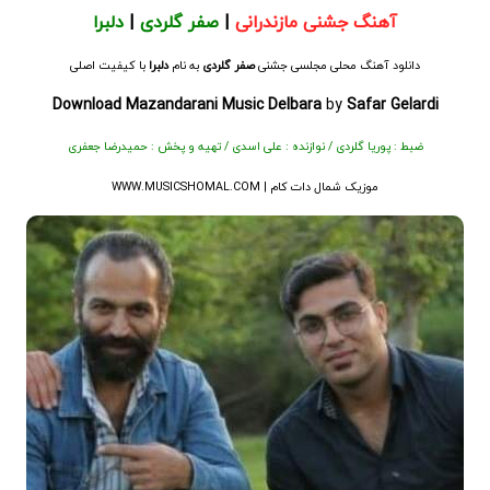
آهنگ جشنی مازندرانی
|
صفر گلردی
|
دلبرا
دانلود آهنگ محلی مجلسی جشنی
صفر گلردی
به نام
دلبرا
با کیفیت اصلی
Download Mazandarani Music
Delbara
by
Safar Gelardi
ضبط : پوریا گلردی / نوازنده : علی اسدی / تهیه و پخش : حمیدرضا جعفری
موزیک شمال دات کام |
WWW.MUSICSHOMAL.COM