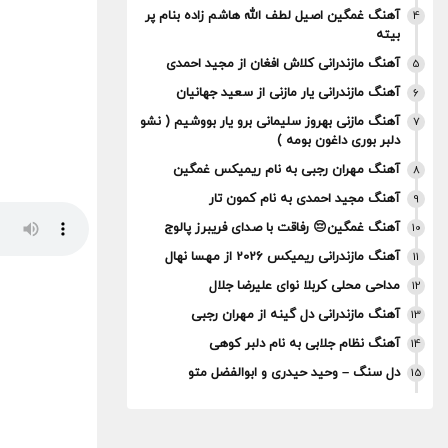
آهنگ غمگین اصیل لطف الله هاشم زاده بنام پر
4
بیته
آهنگ مازندرانی کلاش افغان از مجید احمدی
5
آهنگ مازندرانی یار مازنی از سعید جهانیان
6
آهنگ مازنی بهروز سلیمانی برو یار بووشیم ( نشو
7
دلبر بوری داغون بومه )
آهنگ مهران رجبی به نام ریمیکس غمگین
8
آهنگ مجید احمدی به نام کمون تار
9
آهنگ غمگین😔 رفاقت با صدای فریبرز پالوج
10
آهنگ مازندرانی ریمیکس 2026 از مهسا نهال
11
مداحی محلی کربلا نوای علیرضا جلال
12
آهنگ مازندرانی دل گینه از مهران رجبی
13
آهنگ نظام جلابی به نام دلبر کوهی
14
دل سنگ – وحید حیدری و ابوالفضل متو
15