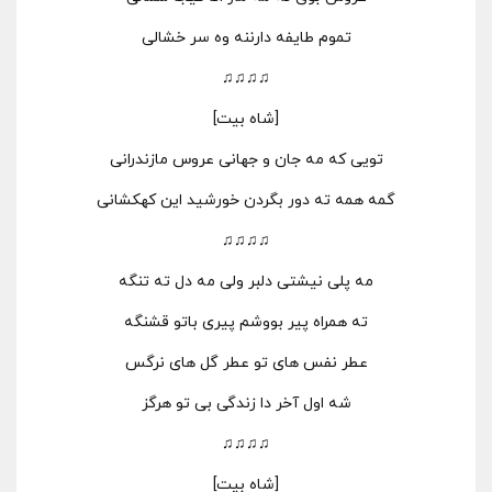
تموم طایفه دارننه وه سر خشالی
♫♫♫♫
[شاه بیت]
تویی که مه جان و جهانی عروس مازندرانی
گمه همه ته دور بگردن خورشید این کهکشانی
♫♫♫♫
مه پلی نیشتی دلبر ولی مه دل ته تنگه
ته همراه پیر بووشم پیری باتو قشنگه
عطر نفس های تو عطر گل های نرگس
شه اول آخر دا زندگی بی تو هرگز
♫♫♫♫
[شاه بیت]