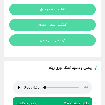
تنظیم : استودیو سل
آهنگساز : سامان محمدی
ترانه سرا : علی ریاحی
پخش و
دانلود آهنگ نوری ریکا
دانلود کیفیت 128
و حجم 10 مگابایت