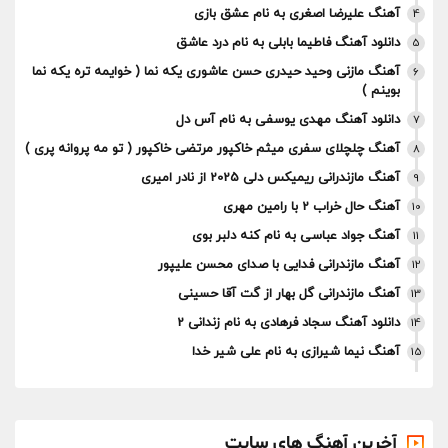
آهنگ علیرضا اصغری به نام عشق بازی
4
دانلود آهنگ فاطیما بابلی به نام درد عاشق
5
آهنگ مازنی وحید حیدری حسن عاشوری یکه نما ( خوایمه تره یکه نما
6
بوینم )
دانلود آهنگ مهدی یوسفی به نام آس دل
7
آهنگ چلچلای سفری میثم خاکپور مرتضی خاکپور ( تو مه پروانه پری )
8
آهنگ مازندرانی ریمیکس دلی 2025 از نادر امیری
9
آهنگ حال خراب 2 با رامین مهری
10
آهنگ جواد عباسی به نام کنه دلبر بوی
11
آهنگ مازندرانی فدایی با صدای محسن علیپور
12
آهنگ مازندرانی گل بهار از گت آقا حسینی
13
دانلود آهنگ سجاد فرهادی به نام زندانی 2
14
آهنگ نیما شیرازی به نام علی شیر خدا
15
آخرین آهنگ های سایت