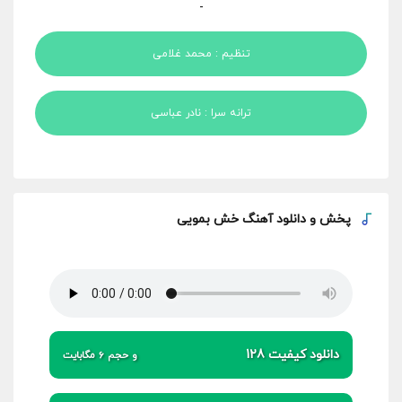
-
تنظیم : محمد غلامی
ترانه سرا : نادر عباسی
پخش و
دانلود آهنگ خش بمویی
دانلود کیفیت 128
و حجم 6 مگابایت