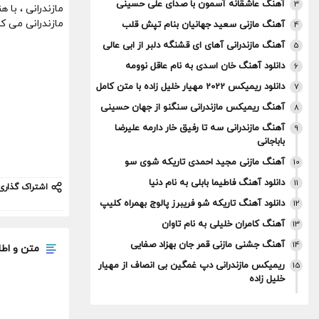
آهنگ عاشقانه آسمون با صدای علی حسینی
3
مازندرانی ، با 
مازندرانی می کن
آهنگ مازنی سعید جهانیان بنام تپش قلب
4
آهنگ مازندرانی آهای ای قشنگه دلبر از ابی عالی
5
دانلود آهنگ خان اسدی به نام عاقل نوومه
6
دانلود ریمیکس 2022 مهیار خلیل زاده با متن کامل
7
آهنگ ریمیکس مازندرانی سنگنو از جهان حسینی
8
آهنگ مازندرانی سه تا رفیق خار دارمه علیرضا
9
باباجانی
آهنگ مازنی مجید احمدی تاریکه شوی سو
10
دانلود آهنگ فاطیما بابلی به نام دنیا
11
اشتراک گذاری
دانلود آهنگ تاریکه شو فریبرز پالوج بهمراه کلیپ
12
آهنگ کامران خلیلی به نام تاوان
13
آهنگ جشنی مازنی قمر جان بهزاد صفایی
14
متن و اطل
ریمیکس مازندرانی دپ غمگین بی انصاف از مهیار
15
خلیل زاده