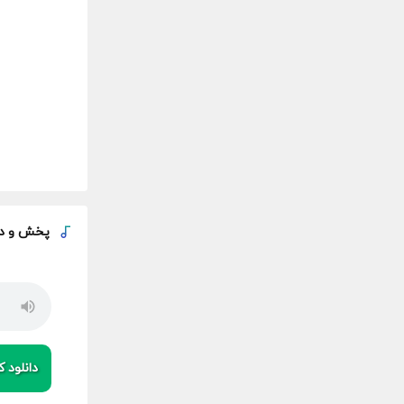
پخش و
د
دانلود کی