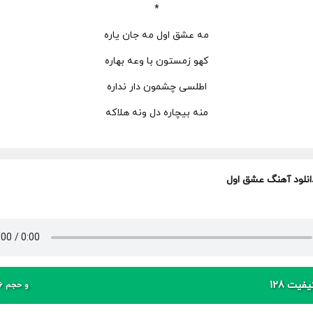
*
مه عشق اول مه جان یاره
کهو زمستون با وعه بهاره
اطلسی چشمون دار نداره
منه بیچاره دل ونه هلاکه
انلود آهنگ عشق اول
فیت 128
و حجم 6 مگابایت