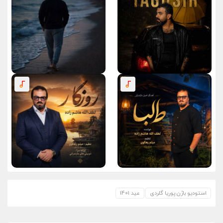
استودیو بارُن پوریا گلردی
عید 1401