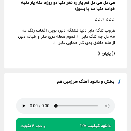
هی دل هی دل غم یار ره نخر دنیا دو روزه، منه یار دنیه
خوامه دنیا مه پا بسوزه
♫♫♫ ♫♫♫
غروب تنگه دلبر دنیا قشنگه دلبر، بوین آفتاب رنگ مه
مه دل چه تنگ دلبر ♩ تموم محله دری فکر و خیاله دلبر،
از منه عاشق بدی کار خطایی دلبر ♩
(( پایان ))
پخش و
دانلود آهنگ سرزمین غم
دانلود کیفیت 128
و حجم 4 مگابایت