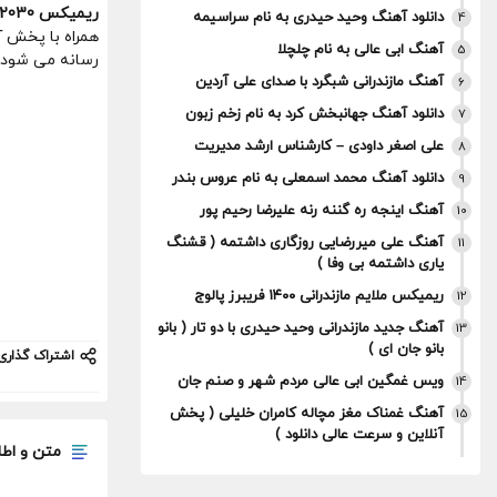
ریمیکس 2030
دانلود آهنگ وحید حیدری به نام سراسیمه
4
همراه با پخش 
آهنگ ابی عالی به نام چلچلا
5
رسانه می شود 
آهنگ مازندرانی شبگرد با صدای علی آردین
6
دانلود آهنگ جهانبخش کرد به نام زخم زبون
7
علی اصغر داودی – کارشناس ارشد مدیریت
8
دانلود آهنگ محمد اسمعلی به نام عروس بندر
9
آهنگ اینجه ره گننه رنه علیرضا رحیم پور
10
آهنگ علی میررضایی روزگاری داشتمه ( قشنگ
11
یاری داشتمه بی وفا )
ریمیکس ملایم مازندرانی ۱۴۰۰ فریبرز پالوج
12
آهنگ جدید مازندرانی وحید حیدری با دو تار ( بانو
13
بانو جان ای )
اشتراک گذاری
ویس غمگین ابی عالی مردم شهر و صنم جان
14
آهنگ غمناک مغز مچاله کامران خلیلی ( پخش
15
آنلاین و سرعت عالی دانلود )
متن و اطل