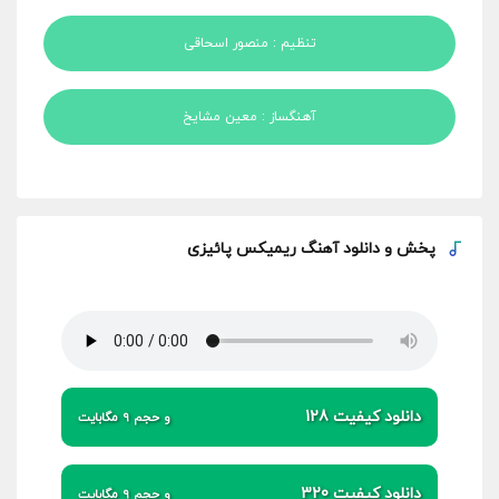
تنظیم : منصور اسحاقی
آهنگساز : معین مشایخ
پخش و
دانلود آهنگ ریمیکس پائیزی
دانلود کیفیت 128
و حجم 9 مگابایت
دانلود کیفیت 320
و حجم 9 مگابایت