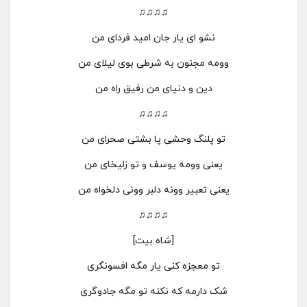
♫♫♫♫
نشو ای یار جان امید فردای من
وومه مجنون به شرطی بوی لیلای من
دین و دنیای من رفیق راه من
♫♫♫♫
تو پلنگ وحشی پا بشتی صحرای من
یعنی وومه یوسف و تو زلیخای من
یعنی تعبیر وونه دلبر وونی دلخواه من
♫♫♫♫
[شاه بیت]
تو معجزه کنی یار مگه افسونگری
شک دارمه که نکنه تو مگه جادوگری