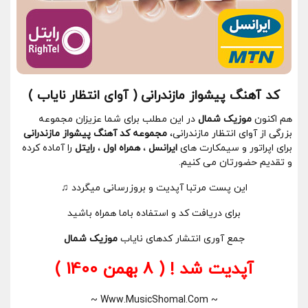
کد آهنگ پیشواز مازندرانی ( آوای انتظار نایاب )
هم اکنون
موزیک شمال
در این مطلب برای شما عزیزان مجموعه
بزرگی از آوای انتظار مازندرانی،
مجموعه کد آهنگ پیشواز مازندرانی
برای اپراتور و سیمکارت های
ایرانسل
،
همراه اول
،
رایتل
را آماده کرده
و تقدیم حضورتان می کنیم.
این پست مرتبا آپدیت و بروزرسانی میگردد
♫
برای دریافت کد و استفاده باما همراه باشید
جمع آوری انتشار کدهای نایاب
موزیک شمال
آپدیت شد ! ( 8 بهمن 1400 )
~ Www.MusicShomal.Com ~