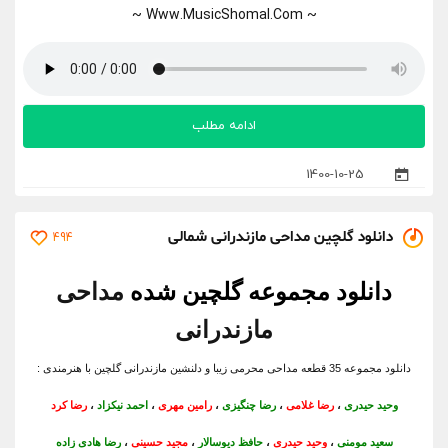
~ Www.MusicShomal.Com ~
ادامه مطلب
1400-10-25
دانلود گلچین مداحی مازندرانی شمالی
494
دانلود مجموعه گلچین شده
مداحی
مازندرانی
دانلود مجموعه 35 قطعه مداحی محرمی زیبا و دلنشین مازندرانی گلچین با هنرمندی :
وحید حیدری
،
رضا غلامی
،
رضا چنگیزی
،
رامین مهری
،
احمد نیکزاد
،
رضا کرد
سعید مومنی
،
وحید حیدری
،
حافظ دیوسالار
،
مجید حسینی
،
رضا هادی زاده