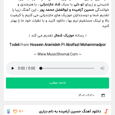
شنیدنی و زیبای
تو دلی
با سبک
شاد مازندرانی
، با هنرمندی و
خوانندگی
حسین آرامیده و ابوالفضل محمد پور
، این آهنگ زیبا را
تقدیم شما و دوستداران موزیک های مازندرانی می کنیم با کیفیت
بالا و لینک مستقیم نیم بها ، دانلود کنید و با نظرات خود ما را بهتر
کنید.
♪ رسانه
موزیک شمال
تقدیم می کند ♪
Todeli
From
Hossein Aramideh Ft Abolfazl Mohammadpor
~ Www.MusicShomal.Com ~
ادامه مطلب
1402-09-30
دانلود آهنگ حسین آرامیده به نام دیاری
142