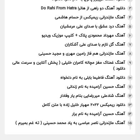
دانلود آهنگ دو راهی از هاترا Do Rahi From Hatra
3
آهنگ مازندرانی ریمیکس از حسام هاشمی
4
آهنگ درد عشق با صدای علی مرعشیان
5
آهنگ مهرداد محمودی پلاک + کلیپ موزیک ویدیو
6
آهنگ گل نازم با صدای علی آشکاران
7
آهنگ مازندرانی هم فاز رامین مهری و مجید حسینی
8
آهنگ غمناک مغز مچاله کامران خلیلی ( پخش آنلاین و سرعت عالی
9
دانلود )
دانلود آهنگ فاطیما بابلی به نام دلخواه
10
آهنگ حسین آرامیده به نام زندانی
11
آهنگ شادعلی میررضایی بنام یار وفادار
12
دانلود ریمیکس 2022 مهیار خلیل زاده با متن کامل
13
آهنگ حسین آرامیده به نام برار
14
آهنگ مازندرانی ناصر عباسی به یاد محمد حسینی ( ته غم بمیرم )
15