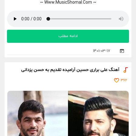
~ Www.MusicShomal.Com ~
ادامه مطلب
1401-03-17
آهنگ علی براری حسین آرامیده تقدیم به حسن یزدانی
362