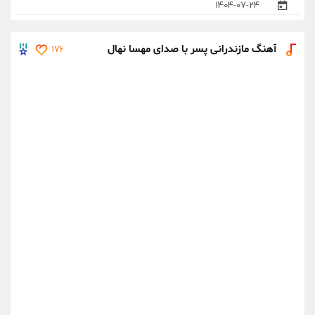
1404-07-24
آهنگ مازندرانی پسر با صدای مهسا نهال
176