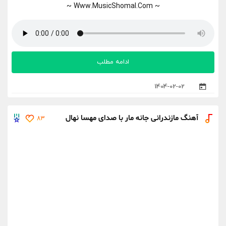
~ Www.MusicShomal.Com ~
ادامه مطلب
1404-02-02
آهنگ مازندرانی جانه مار با صدای مهسا نهال
83