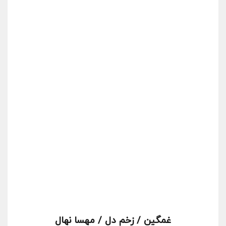
غمگین / زخم دل / مهسا نهال