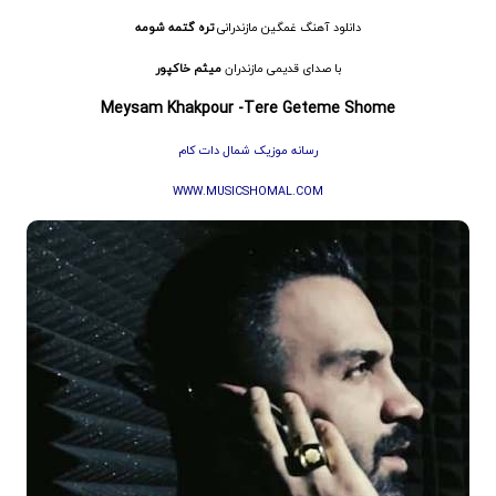
دانلود آهنگ غمگین مازندرانی
تره گتمه شومه
با صدای قدیمی مازندران
میثم خاکپور
Meysam Khakpour -Tere Geteme Shome
رسانه موزیک شمال دات کام
WWW.MUSICSHOMAL
.
COM