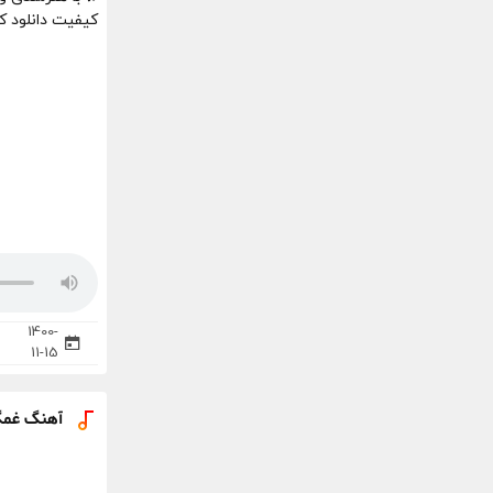
کیفیت دانلود کن
1400-
11-15
آهنگ غمگی