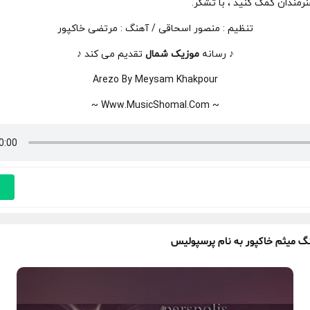
رمندان کمک کنید ، با تشکر.
تنظیم : منصور اسحاقی / آهنگ : مرتضی خاکپور
♪ رسانه
موزیک شمال
تقدیم می کند ♪
Arezo By Meysam Khakpour
~ Www.MusicShomal.Com ~
نگ میثم خاکپور به نام پرسپولیس