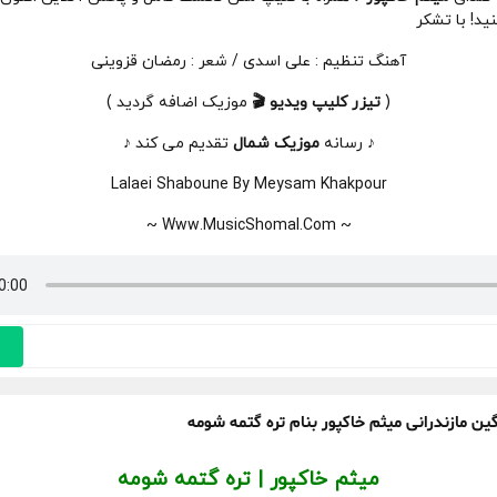
ید! با تشکر
آهنگ تنظیم : علی اسدی / شعر : رمضان قزوینی
(
تیزر
کلیپ
ویدیو 🎬
موزیک اضافه گردید )
♪ رسانه
موزیک شمال
تقدیم می کند ♪
Lalaei Shaboune By Meysam Khakpour
~ Www.MusicShomal.Com ~
ن مازندرانی میثم خاکپور بنام تره گتمه شومه
میثم خاکپور | تره گتمه شومه