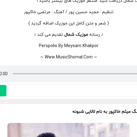
ک شمال دریافت کنید. منتظر موزیک های بیشتر باشید !
تنظیم : مجید حسین پور / آهنگ : مرتضی خاکپور
( شعر و متن کامل این موزیک اضافه گردید )
♪ رسانه
موزیک شمال
تقدیم می کند ♪
Perspolis By Meysam Khakpor
~ Www.MusicShomal.Com ~
گ میثم خاکپور به نام لالایی شبونه