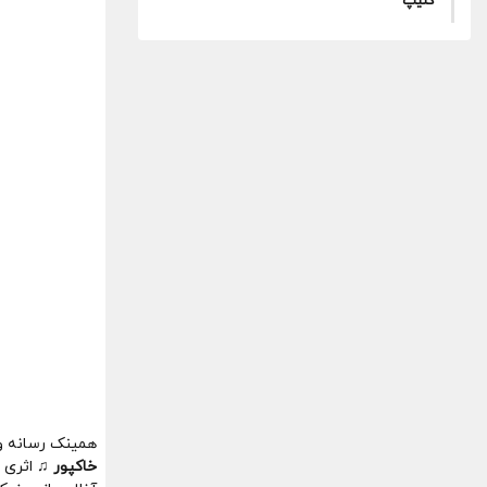
کلیپ
همینک رسانه و 
خاکپور ♫
اثری ب