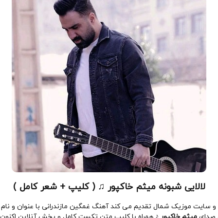
لالایی شبونه میثم خاکپور ♫ ( کلیپ + شعر کامل )
و سایت موزیک شمال تقدیم می کند آهنگ غمگین مازندرانی با عنوان و نام
و صدای
میثم خاکپور ♪
همراه با کلیپ متن تکست کامل و پخش آنلاین اکنون ب