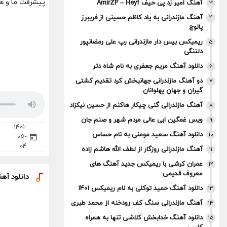
پیشرفت ما و هن
آهنگ امیر زد پی حیف AmirZP – Heyf
3
آهنگ مازندرانی به یاد کاظم حسینی از فریبرز
4
پالوج
ریمیکس بیس دار مازندرانی رپ علی رمضانپور
5
دلتنگی
دانلود آهنگ مریم جعفری به نام شاه دتر
6
دو آهنگ مازندرانی جهانبخش کرد تقدیم کشتی
7
گیران و جهان پهلوانان
آهنگ مازندرانی گنی چیکار هاکنم از حسین نیکزاد
8
ویس غمگین ابی عالی مردم شهر و صنم جان
9
1401-
دانلود آهنگ سعید مومنی به نام حساس
10
05-
04
آهنگ مازندرانی روزگار از لطف الله هاشم زاده
11
عمران کرشی با ریمیکس جدید آهنگ های
12
معروف قدیمی
دانلود آه
دانلود آهنگ حمید توکلی به نام ریمیکس 1401
13
آهنگ مازندرانی سنگ کف رودخنه از محمد طبری
14
دانلود آهنگ خدابخش کلاشی تنها به همراه
15