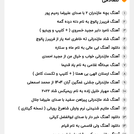
تصادفی
آهنگ بچه مازندران 2 با صدای علیرضا رحیم پور
1
آهنگ فریبرز پالوج به نام دله درده گمه
2
آهنگ نامرد دلبر مجید خسروی ( + کلیپ و ویدیو )
3
آهنگ شاد مازندرانی ته خاطری امه یار از فریبرز پالوج
4
دانلود آهنگ ابی عالی به نام ماه و ستاره
5
آهنگ مازندرانی خواب و خیال من از مجید احمدی
6
آهنگ عبدالله غلامی به نام یاد قدیما
7
آهنگ ارسلان الهی بی همتا ( + کلیپ و تکست کامل )
8
آهنگ مازندرانی جشنی غمگین آبان 1404 از محمد اسمعلی
9
آهنگ مهیار خلیل زاده به نام ریمیکس شاد 2022
10
آهنگ شاد مازندرانی پیراهن سفید با صدای علیرضا جلال
11
آهنگ ملایم شنیدنی نرم وارش شاهرخ رویانی ( نسخه گیتاری )
12
دانلود آهنگ خبر دار با صدای ابوالفضل کیانی
13
دانلود آهنگ ولی قاسمی به نام قیام
14