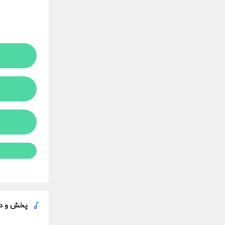
پخش و
د