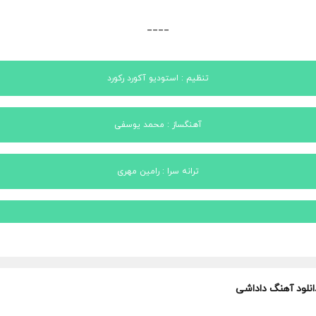
____
تنظیم : استودیو آکورد رکورد
آهنگساز : محمد یوسفی
ترانه سرا : رامین مهری
انلود آهنگ داداشی