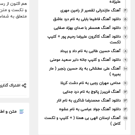
علیزاده
هم اکنون از رس
و تکست و متن 
آهنگ مازندرانی تقصیر از رامین مهری
4
متعلق به شم
دانلود آهنگ فاطیما بابلی به نام درد عاشق
5
دانلود آهنگ همسفر با صدای بهزاد صفایی
6
دانلود آهنگ کاکرون علیرضا رحیم پور + کلیپ
7
تکست
آهنگ حسین طالبی به نام داد و بیداد
8
دانلود آهنگ و کلیپ جانه دلبر سعید مومنی
9
آهنگ علی عطشانی به یاد حسین رنجبر ( مار
10
بمیره )
مداحی مهران رجبی به نام دشت کربلا
11
اشتراک گذاری
آهنگ فریبرز پالوج به نام درد جدایی
12
دانلود آهنگ محمدرضا شاکری به نام انار
13
دانلود آهنگ جواد عباسی به نام عشوه
14
متن و اطل
آهنگ ارسلان الهی بی همتا ( + کلیپ و تکست
15
کامل )