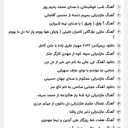
آهنگ شب خوشبختی با صدای محمد رحیم پور
1
آهنگ مازندرانی بمیرم دلسه از محسن آقاجانی
2
آهنگ آ رفق ( رفیق ) با صدای نیما شیرازی
3
آهنگ مازنی مژدگانی کامران خلیلی ( وارش هوا بووم یار ته دل دا بووم
4
)
دانلود ریمیکس 2022 مهیار خلیل زاده با متن کامل
5
آهنگ مازندرانی سواد کوه از مهدی کارگر خنار
6
دانلود آهنگ ابی عالی به نام خبر خبر از دل من
7
مداحی جا موندم با نوای عارف سهرابی
8
آهنگ مازندرانی محکوم با صدای جهان حسینی
9
دانلود آهنگ مجتبی صالحی به نام تاج سر
10
آهنگ مازندرانی تره شه یار هاکردمه از محمد سیف
11
آهنگ غمناک ملایم مازندرانی دل داغون از میثم مرزی
12
آهنگ مازندرانی دلبر جان پاشا
13
آهنگ هفت خط روزگار علی آردین و نیما مهدوی
14