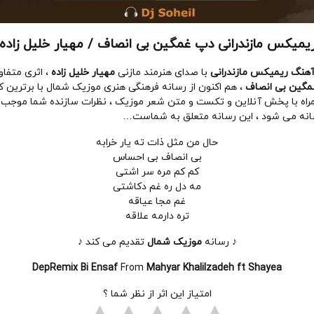
یمیکس مازندرانی دپ غمگین بی انصاف / مهیار خلیل زاده
هنگ ریمیکس مازندرانی
با صدای هنرمند مازنی
مهیار خلیل زاده
، اثری متفاو
گین بی انصاف
، هم اکنون از رسانه فرهنگی هنری موزیک شمال با برترین 
همراه با پخش آنلاین و تکست و متن شعر موزیک ، نظرات سازنده شما موجب
انه می شود ، این رسانه متعلق به شماست…
حال من مثل ذات ته یار خرابه
بی انصاف بی احساس
کم کم مره سر اشتی
مه دل ره غم دکاشتی
غم مجا عیاقه
تره دارمه علاقه
♪ رسانه
موزیک شمال
تقدیم می کند ♪
DepRemix Bi Ensaf
From
Mahyar Khalilzadeh ft Shayea
امتیاز این اثر از نظر شما ؟