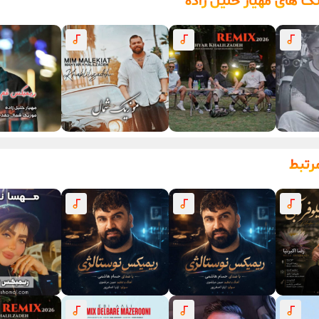
گ های مهیار خلیل زاده
رتبط