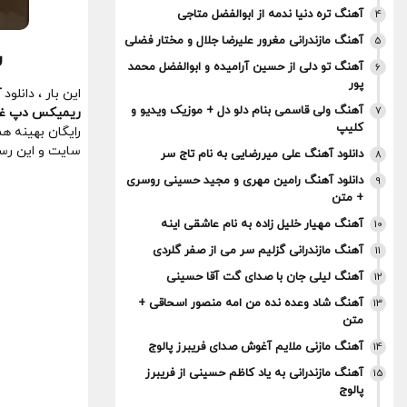
آهنگ تره دنیا ندمه از ابوالفضل متاجی
4
آهنگ مازندرانی مغرور علیرضا جلال و مختار فضلی
5
ر
آهنگ تو دلی از حسین آرامیده و ابوالفضل محمد
6
پور
این بار ، دانلود
آ
آهنگ ولی قاسمی بنام دلو دل + موزیک ویدیو و
7
ریمیکس دپ غم
کلیپ
رایگان بهینه 
سایت و این رس
دانلود آهنگ علی میررضایی به نام تاج سر
8
دانلود آهنگ رامین مهری و مجید حسینی روسری
9
+ متن
آهنگ مهیار خلیل زاده به نام عاشقی اینه
10
آهنگ مازندرانی گزلیم سر می از صفر گلردی
11
آهنگ لیلی جان با صدای گت آقا حسینی
12
آهنگ شاد وعده نده من امه منصور اسحاقی +
13
متن
آهنگ مازنی ملایم آغوش صدای فریبرز پالوج
14
آهنگ مازندرانی به یاد کاظم حسینی از فریبرز
15
پالوج