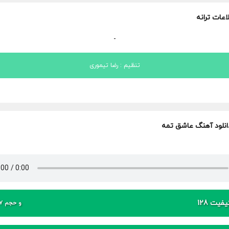
اعات ترانه
-
تنظیم : رضا تیموری
انلود آهنگ عاشق تمه
فیت 128
و حجم 7 مگابایت