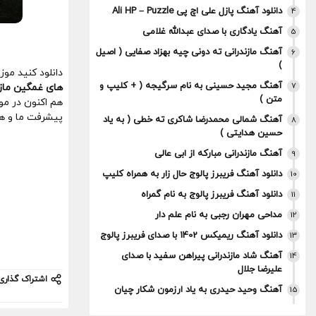
دانلود آهنگ پازل علی اچ پی Ali HP – Puzzle
4
آهنگ یادگاری با صدای عبدالله غلامی
5
آهنگ مازندرانی ته دونی چیه بهزاد صفایی ( اصیل
6
)
دانلود کنید مو
آهنگ مجید حسینی به نام سرگیجه ( + کلیپ و
7
های غمگین مازن
متن )
هم اکنون در موز
پیشرفت ما و هن
آهنگ شمالی محمدرضا شاکری ته خطی ( به یاد
8
حسین هدایتی )
آهنگ مازندرانی مبارکه از ابی عالی
9
دانلود آهنگ فریبرز پالوج حال زار به همراه کلیپ
10
دانلود آهنگ فریبرز پالوج به نام گمراه
11
مداحی مهران رجبی به نام علم دار
12
دانلود آهنگ ریمیکس 1402 با صدای فریبرز پالوج
13
آهنگ شاد مازندرانی پیراهن سفید با صدای
14
علیرضا جلال
اشتراک گذاری
آهنگ وحید حیدری به یاد ارزمون شکار چیان
15