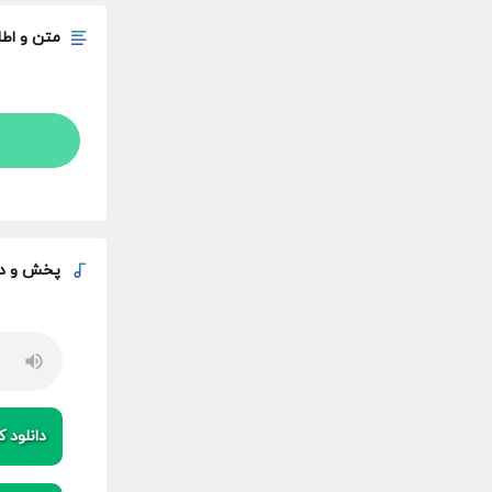
متن و اطل
پخش و
د
دانلود کی