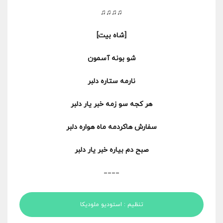
♫♫♫♫
[شاه بیت]
شو بونه آسمون
نارمه ستاره دلبر
هر کجه سو زمه خبر یار دلبر
سفارش هاکردمه ماه هواره دلبر
صبح دم بیاره خبر یار دلبر
____
تنظیم : استودیو ملودیکا