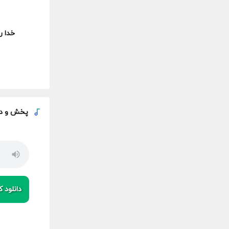
خدا ر
پخش و
د
دانلود کی