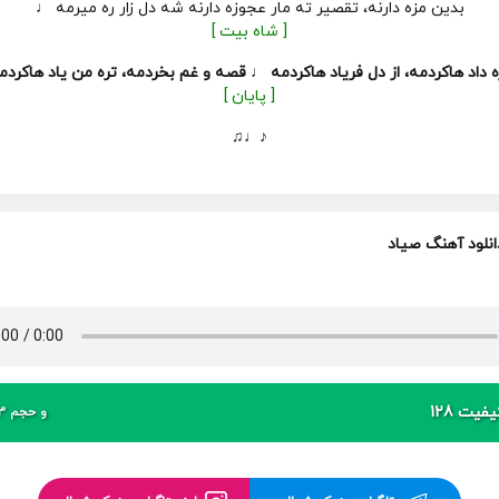
بدین مزه دارنه، تقصیر ته مار عجوزه دارنه شه دل زار ره میرمه ♩
[ شاه بیت ]
ه داد هاکردمه، از دل فریاد هاکردمه ♩ قصه و غم بخردمه، تره من یاد هاکرد
[ پایان ]
♪♩♫
انلود آهنگ صیاد
فیت 128
و حجم 3 مگابایت