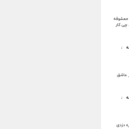
ق معشوقه
 چی کار
مه ♩
ر عاشق
مه ♩
ره دزدی