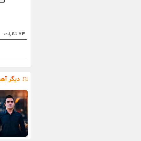
73
نظرات
دیگر آه