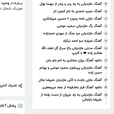
پرطرفدار
وحید ح
آهنگ مازندرانی به یاد پدر و برادر از مهسا نهال
4
موزیک شمال دان
آهنگ مجید احمدی به نام کمون تار
5
آهنگ مازنی نامه رسون 2 حسین میرشکاری
6
آهنگ رگ مازندرانی سعید مومنی
7
آهنگ مازندرانی مرد جنگ از مهدی احمدزاده
8
آهنگ لمپایه سو احمد نیکزاد
9
آهنگ سنتی مازندرانی باغ سرخ گل لطف الله
10
هاشم زاده ❤️ با کلیپ
دانلود آهنگ بیژن مختاری به نام بانو جان
11
آهنگ مازندرانی پریشون سعید مومنی و بهنام
12
حسن زاده
آهنگ مازنی بازنده با ککی مازندران علیرضا جلال
13
اشتراک گذاری
دانلود آهنگ قرار عاشقونه از عماد میرجعفری
14
آهنگ مازندرانی به یاد عزیزان از دست رفته از
15
علیرضا باباجانی
پخش آنلای