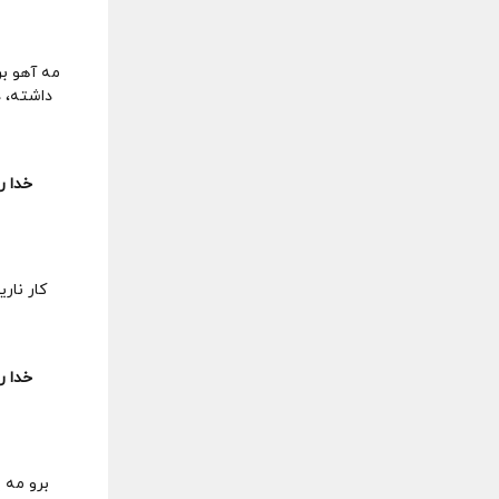
مه آهو بر
داشته، د
خدا ر
کار نار
خدا ر
برو مه ی