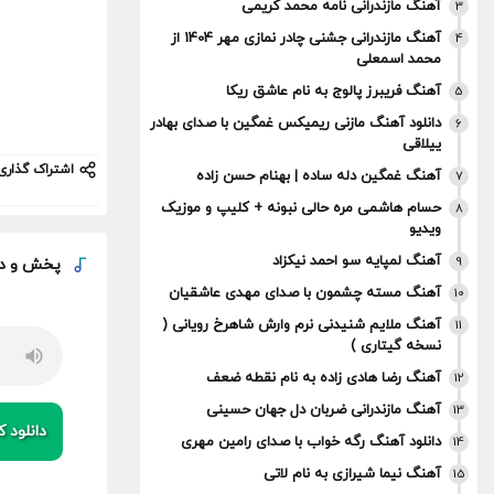
آهنگ مازندرانی نامه محمد کریمی
3
آهنگ مازندرانی جشنی چادر نمازی مهر 1404 از
4
محمد اسمعلی
آهنگ فریبرز پالوج به نام عاشق ریکا
5
دانلود آهنگ مازنی ریمیکس غمگین با صدای بهادر
6
ییلاقی
اشتراک گذاری
آهنگ غمگین دله ساده | بهنام حسن زاده
7
حسام هاشمی مره حالی نبونه + کلیپ و موزیک
8
ویدیو
آهنگ لمپایه سو احمد نیکزاد
9
پخش و
د
آهنگ مسته چشمون با صدای مهدی عاشقیان
10
آهنگ ملایم شنیدنی نرم وارش شاهرخ رویانی (
11
نسخه گیتاری )
آهنگ رضا هادی زاده به نام نقطه ضعف
12
آهنگ مازندرانی ضربان دل جهان حسینی
13
دانلود کی
دانلود آهنگ رگه خواب با صدای رامین مهری
14
آهنگ نیما شیرازی به نام لاتی
15