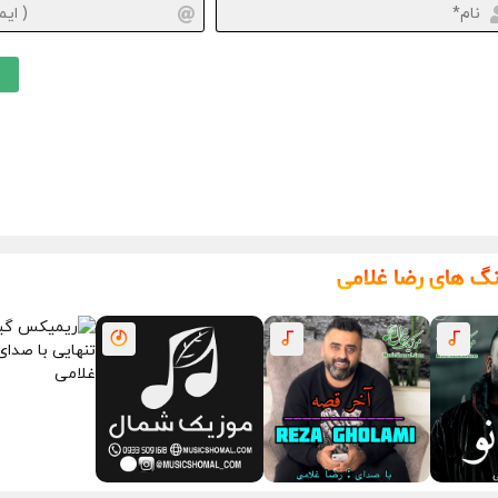
نام*
نگ های رضا غلامی