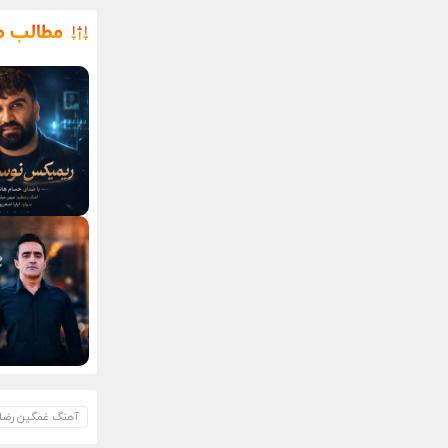
مطالب م
آهنگ غمگین رضا 