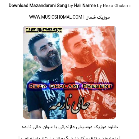
Download Mazandarani Song
by
Hali Narme
by Reza Gholami
موزیک شمال | WWW.MUSICSHOMAL.COM
دانلود موزیک موسیقی مازندرانی با عنوان حالی نایمه
| با هنرمند و تنظیم کننده بزرگ مازنی استاد رضا غلامی |