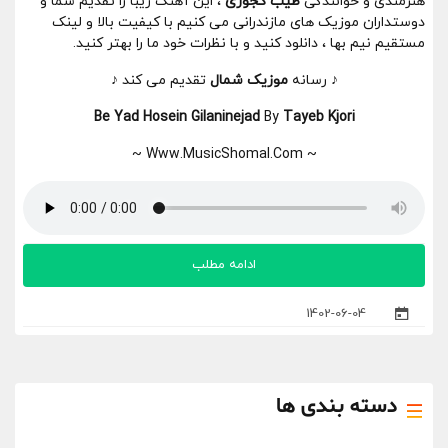
هنرمندی و خوانندگی
طیب کجوری
، این آهنگ زیبا را تقدیم شما و
دوستداران موزیک های مازندرانی می کنیم با کیفیت بالا و لینک
مستقیم نیم بها ، دانلود کنید و با نظرات خود ما را بهتر کنید.
♪ رسانه
موزیک شمال
تقدیم می کند ♪
Be Yad Hosein Gilaninejad
By
Tayeb Kjori
~ Www.MusicShomal.Com ~
ادامه مطلب
1402-06-04
دسته بندی ها