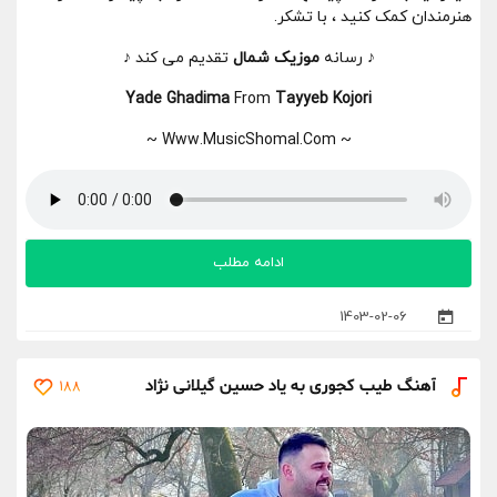
هنرمندان کمک کنید ، با تشکر.
♪ رسانه
موزیک شمال
تقدیم می کند ♪
Yade Ghadima
From
Tayyeb Kojori
~ Www.MusicShomal.Com ~
ادامه مطلب
1403-02-06
آهنگ طیب کجوری به یاد حسین گیلانی نژاد
188